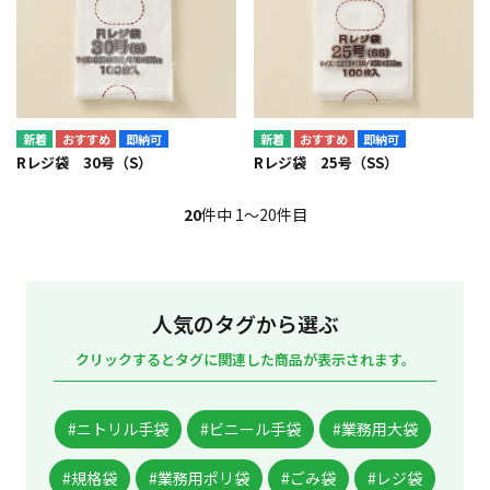
即納可
即納可
Rレジ袋 30号（S）
Rレジ袋 25号（SS）
20
件中 1〜20件目
人気のタグから選ぶ
クリックするとタグに関連した商品が表示されます。
#ニトリル手袋
#ビニール手袋
#業務用大袋
#規格袋
#業務用ポリ袋
#ごみ袋
#レジ袋