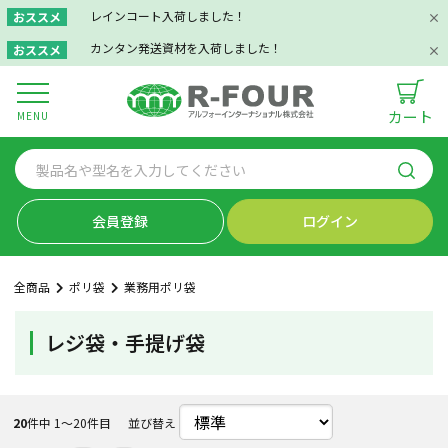
レインコート入荷しました！
おススメ
カンタン発送資材を入荷しました！
おススメ
カート
MENU
会員登録
ログイン
全商品
ポリ袋
業務用ポリ袋
レジ袋・手提げ袋
20
件中 1〜20件目
並び替え