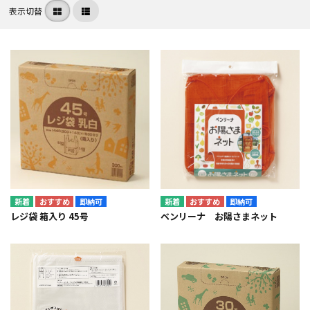
表示切替
即納可
即納可
レジ袋 箱入り 45号
ベンリーナ お陽さまネット