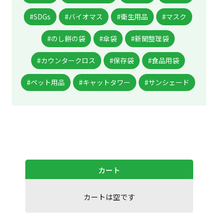
#SDGs
#バイオマス
#衛生用品
#マスク
#のし餅の袋
#傘袋
#新聞整理袋
#カウンタークロス
#保存袋
#食品用袋
#ペット用品
#キャットタワー
#サンシェード
カート
カートは空です