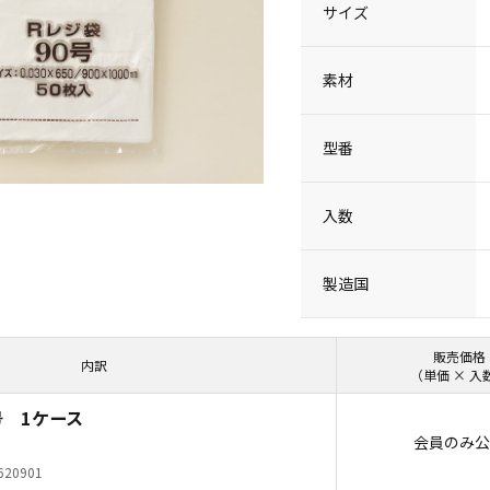
サイズ
素材
型番
入数
製造国
販売価格
内訳
（単価 × 入
号 1ケース
会員のみ公
620901