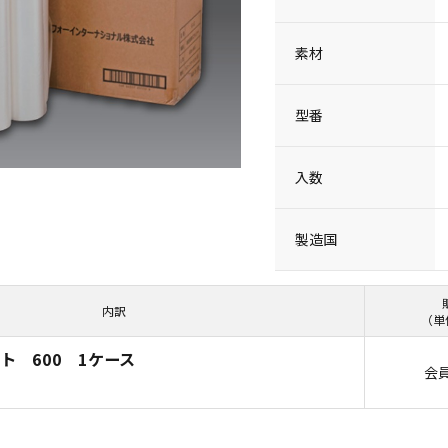
素材
型番
入数
製造国
内訳
（単
ト 600 1ケース
会