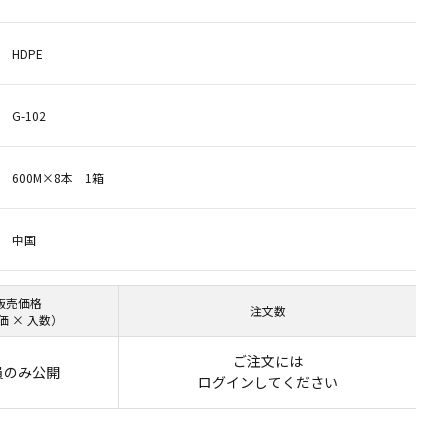
HDPE
G-102
600M×8本 1箱
中国
販売価格
注文数
価 × 入数）
ご注文には
員のみ公開
ログイン
してください