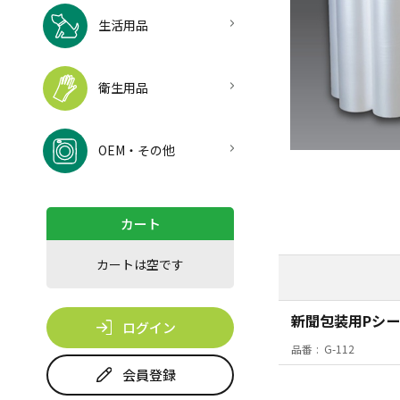
生活用品
衛生用品
OEM・その他
カート
カートは空です
新聞包装用Pシー
ログイン
品番
G-112
会員登録