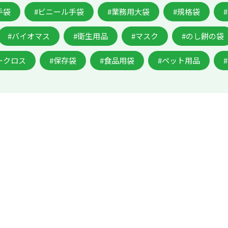
手袋
#ビニール手袋
#業務用大袋
#規格袋
#バイオマス
#衛生用品
#マスク
#のし餅の袋
ークロス
#保存袋
#食品用袋
#ペット用品