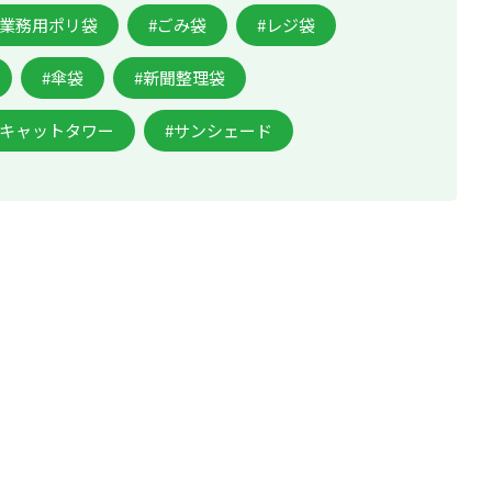
#業務用ポリ袋
#ごみ袋
#レジ袋
#傘袋
#新聞整理袋
#キャットタワー
#サンシェード