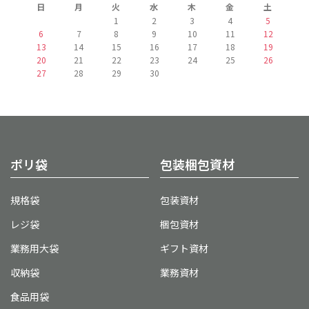
日
月
火
水
木
金
土
1
2
3
4
5
6
7
8
9
10
11
12
13
14
15
16
17
18
19
20
21
22
23
24
25
26
27
28
29
30
ポリ袋
包装梱包資材
規格袋
包装資材
レジ袋
梱包資材
業務用大袋
ギフト資材
収納袋
業務資材
食品用袋