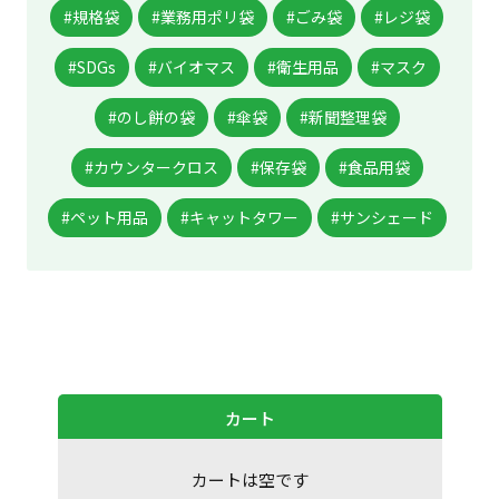
#規格袋
#業務用ポリ袋
#ごみ袋
#レジ袋
#SDGs
#バイオマス
#衛生用品
#マスク
#のし餅の袋
#傘袋
#新聞整理袋
#カウンタークロス
#保存袋
#食品用袋
#ペット用品
#キャットタワー
#サンシェード
カート
カートは空です