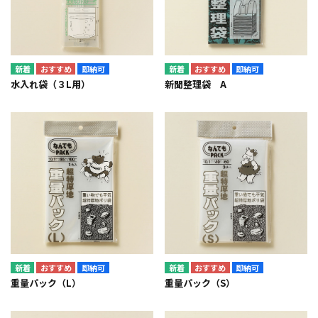
即納可
即納可
水入れ袋（３L用）
新聞整理袋 A
即納可
即納可
重量パック（L）
重量パック（S）