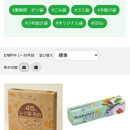
#業務用 ポリ袋
#ごみ袋
#ゴミ袋
#手提げ袋
#小判抜き袋
#オリジナル袋
#SDGs
170
件中 1〜30件目
並び替え
表示切替