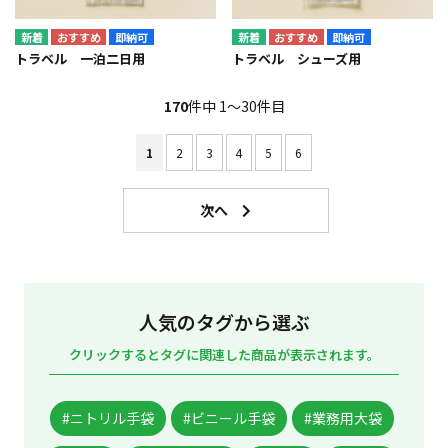
即納可
即納可
トラベル 一泊二日用
トラベル シューズ用
170
件中 1〜30件目
1
2
3
4
5
6
人気のタグから選ぶ
クリックするとタグに関連した商品が表示されます。
#ニトリル手袋
#ビニール手袋
#業務用大袋