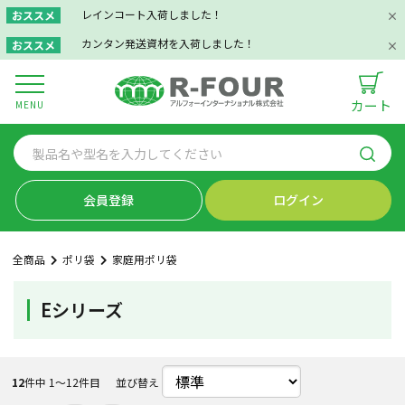
レインコート入荷しました！
おススメ
カンタン発送資材を入荷しました！
おススメ
カート
MENU
会員登録
ログイン
全商品
ポリ袋
家庭用ポリ袋
Eシリーズ
12
件中 1〜12件目
並び替え