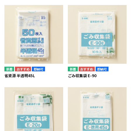
即納可
即納可
省資源 半透明45L
ごみ収集袋 E-90