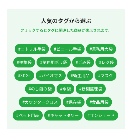
人気のタグから選ぶ
クリックするとタグに関連した商品が表示されます。
#ニトリル手袋
#ビニール手袋
#業務用大袋
#規格袋
#業務用ポリ袋
#ごみ袋
#レジ袋
#SDGs
#バイオマス
#衛生用品
#マスク
#のし餅の袋
#傘袋
#新聞整理袋
#カウンタークロス
#保存袋
#食品用袋
#ペット用品
#キャットタワー
#サンシェード