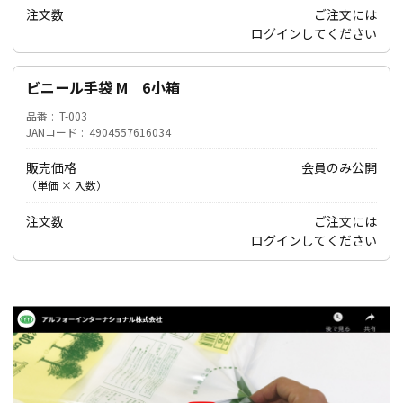
注文数
ご注文には
ログイン
してください
ビニール手袋 M 6小箱
品番
T-003
JANコード
4904557616034
販売価格
会員のみ公開
（単価 × 入数）
注文数
ご注文には
ログイン
してください