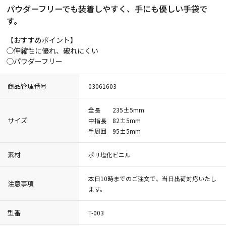
パウダーフリーでも装着しやすく、手にも優しい手袋で
す。
【おすすめポイント】
◯伸縮性に優れ、破れにくい
◯パウダーフリー
商品管理番号
03061603
全長 235±5mm
サイズ
中指長 82±5mm
手周囲 95±5mm
素材
ポリ塩化ビニル
本日10時までのご注文で、当日出荷対応いたし
注意事項
ます。
型番
T-003