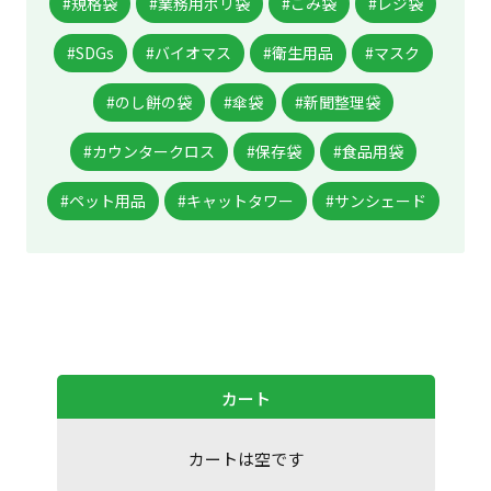
#規格袋
#業務用ポリ袋
#ごみ袋
#レジ袋
#SDGs
#バイオマス
#衛生用品
#マスク
#のし餅の袋
#傘袋
#新聞整理袋
#カウンタークロス
#保存袋
#食品用袋
#ペット用品
#キャットタワー
#サンシェード
カート
カートは空です