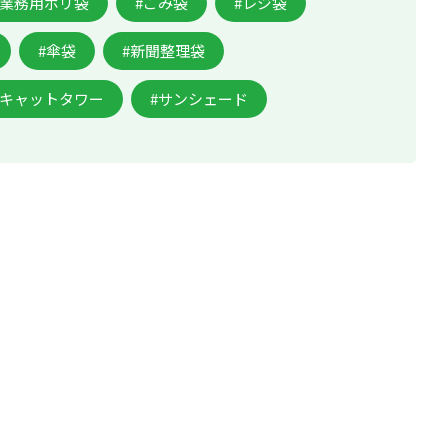
#業務用ポリ袋
#ごみ袋
#レジ袋
#傘袋
#新聞整理袋
#キャットタワー
#サンシェード