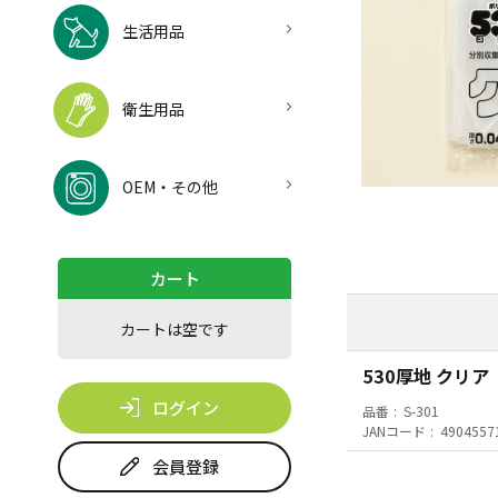
生活用品
衛生用品
OEM・その他
カート
カートは空です
530厚地 クリア
ログイン
品番
S-301
JANコード
4904557
会員登録