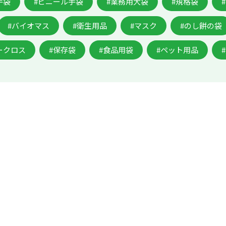
手袋
#ビニール手袋
#業務用大袋
#規格袋
#バイオマス
#衛生用品
#マスク
#のし餅の袋
ークロス
#保存袋
#食品用袋
#ペット用品