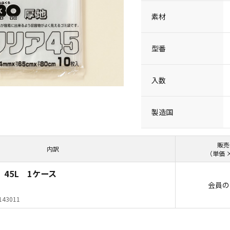
素材
型番
入数
製造国
販売
内訳
（単価 
 45L 1ケース
会員の
143011