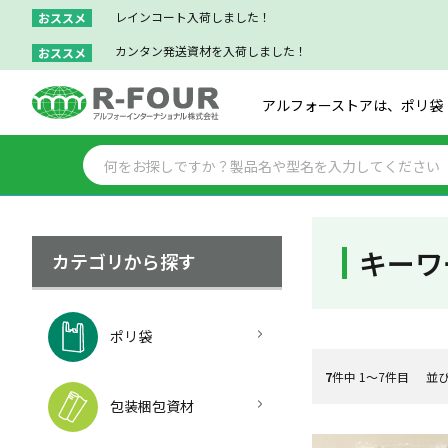
レインコート入荷しました！
おススメ
カンタン発送資材を入荷しました！
おススメ
アルフォーストアは、ポリ袋
キーワ
カテゴリから探す
ポリ袋
7
件中 1〜7件目
並
包装梱包資材