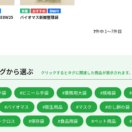
即納可
E8W25
バイオマス新聞整理袋
7
件中 1〜7件目
グから選ぶ
クリックするとタグに関連した商品が表示されます
手袋
#ビニール手袋
#業務用大袋
#規格袋
#バイオマス
#衛生用品
#マスク
#のし餅の袋
ークロス
#保存袋
#食品用袋
#ペット用品