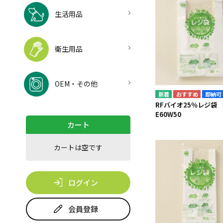
生活用品
衛生用品
OEM・その他
即納可
RFバイオ25％レジ
E60W50
カート
カートは空です
ログイン
会員登録