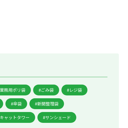
。
#業務用ポリ袋
#ごみ袋
#レジ袋
#傘袋
#新聞整理袋
#キャットタワー
#サンシェード