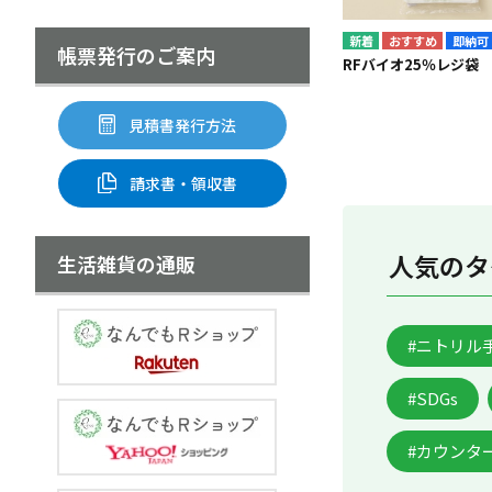
即納可
帳票発行のご案内
RFバイオ25％レジ袋 
見積書発行方法
請求書・領収書
人気のタ
生活雑貨の通販
#ニトリル
#SDGs
#カウンタ