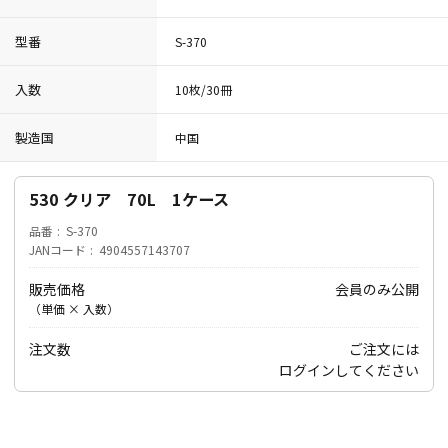
型番
S-370
入数
10枚/30冊
製造国
中国
530 クリア 70L 1ケース
品番
S-370
JANコード
4904557143707
販売価格
会員のみ公開
（単価 × 入数）
注文数
ご注文には
ログイン
してください