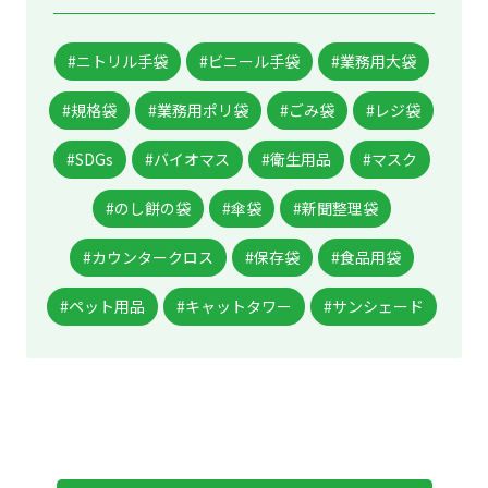
#ニトリル手袋
#ビニール手袋
#業務用大袋
#規格袋
#業務用ポリ袋
#ごみ袋
#レジ袋
#SDGs
#バイオマス
#衛生用品
#マスク
#のし餅の袋
#傘袋
#新聞整理袋
#カウンタークロス
#保存袋
#食品用袋
#ペット用品
#キャットタワー
#サンシェード