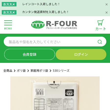
レインコート入荷しました！
おススメ
カンタン発送資材を入荷しました！
おススメ
カート
MENU
会員登録
ログイン
全商品
ポリ袋
家庭用ポリ袋
530シリーズ