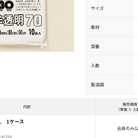
サイズ
素材
型番
入数
製造国
販売価格
内訳
（単価 × 入
0L 1ケース
会員のみ
142700