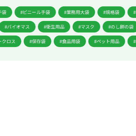
手袋
#ビニール手袋
#業務用大袋
#規格袋
#バイオマス
#衛生用品
#マスク
#のし餅の袋
ークロス
#保存袋
#食品用袋
#ペット用品