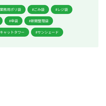
#業務用ポリ袋
#ごみ袋
#レジ袋
#傘袋
#新聞整理袋
#キャットタワー
#サンシェード