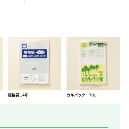
規格袋 14号
カルパック 70L
。