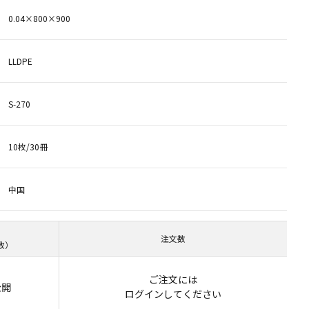
0.04×800×900
LLDPE
S-270
10枚/30冊
中国
注文数
数）
ご注文には
公開
ログイン
してください