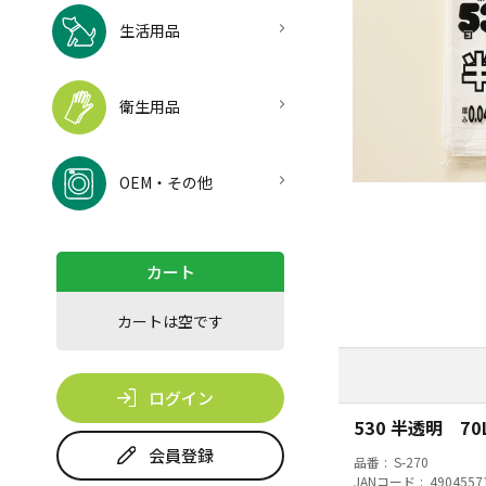
生活用品
衛生用品
OEM・その他
カート
カートは空です
ログイン
530 半透明 7
会員登録
品番
S-270
JANコード
4904557