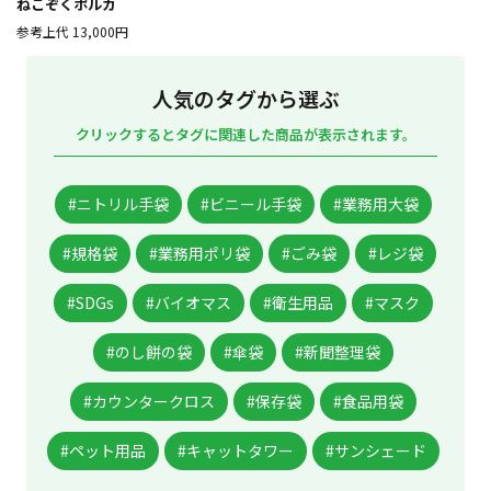
ねこぞくポルカ
参考上代
13,000円
人気のタグから選ぶ
クリックするとタグに関連した商品が表示されます。
#ニトリル手袋
#ビニール手袋
#業務用大袋
#規格袋
#業務用ポリ袋
#ごみ袋
#レジ袋
#SDGs
#バイオマス
#衛生用品
#マスク
#のし餅の袋
#傘袋
#新聞整理袋
#カウンタークロス
#保存袋
#食品用袋
#ペット用品
#キャットタワー
#サンシェード