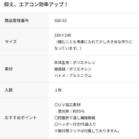
抑え、エアコン効率アップ！
商品管理番号
SSD-02
180×240
サイズ
（縮むことも考慮に入れて少し大きめな作りに
なっています。）
本体生地：ポリエチレン
素材
取扱紐：ポリエチレン
ハトメ：アルミニウム
入数
１枚
〇ＵＶ加工素材
遮光率：約95％
おすすめポイント
〇四面折り返し補強裁縫
〇ヘッダー付きPE袋入り
※取付用フックは付属しておりません。