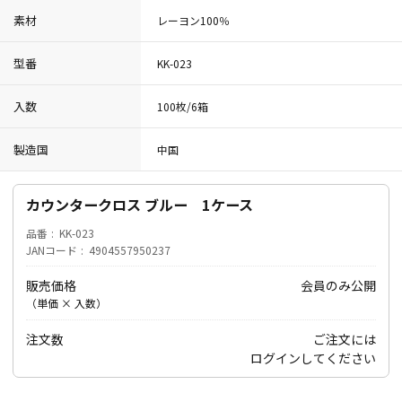
素材
レーヨン100％
型番
KK-023
入数
100枚/6箱
製造国
中国
カウンタークロス ブルー 1ケース
品番
KK-023
JANコード
4904557950237
販売価格
会員のみ公開
（単価 × 入数）
注文数
ご注文には
ログイン
してください