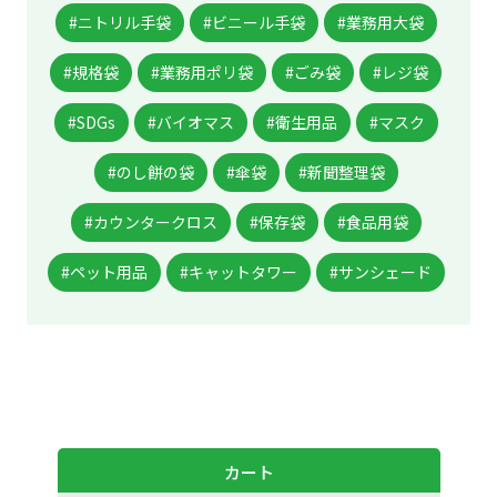
#ニトリル手袋
#ビニール手袋
#業務用大袋
#規格袋
#業務用ポリ袋
#ごみ袋
#レジ袋
#SDGs
#バイオマス
#衛生用品
#マスク
#のし餅の袋
#傘袋
#新聞整理袋
#カウンタークロス
#保存袋
#食品用袋
#ペット用品
#キャットタワー
#サンシェード
カート