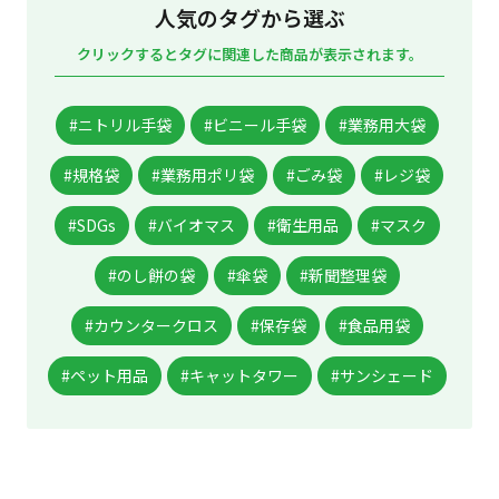
人気のタグから選ぶ
クリックするとタグに関連した商品が表示されます。
#ニトリル手袋
#ビニール手袋
#業務用大袋
#規格袋
#業務用ポリ袋
#ごみ袋
#レジ袋
#SDGs
#バイオマス
#衛生用品
#マスク
#のし餅の袋
#傘袋
#新聞整理袋
#カウンタークロス
#保存袋
#食品用袋
#ペット用品
#キャットタワー
#サンシェード