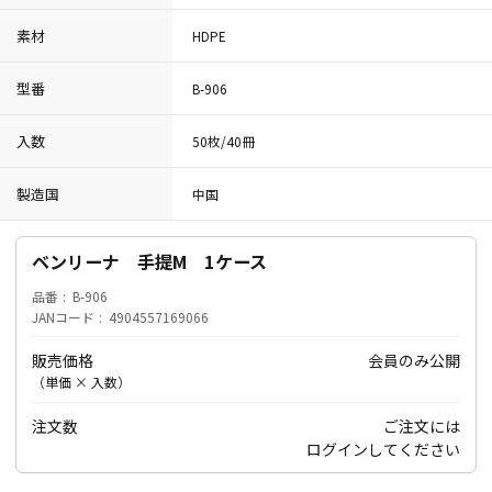
素材
HDPE
型番
B-906
入数
50枚/40冊
製造国
中国
ベンリーナ 手提M 1ケース
品番
B-906
JANコード
4904557169066
販売価格
会員のみ公開
（単価 × 入数）
注文数
ご注文には
ログイン
してください