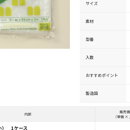
サイズ
素材
型番
入数
おすすめポイント
製造国
販売価
内訳
（単価 ×
小） 1ケース