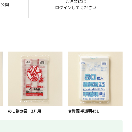
ご注文には
み公開
ログイン
してください
のし餅の袋 2升用
省資源 半透明45L