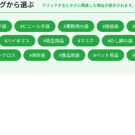
グから選ぶ
クリックするとタグに関連した商品が表示されます
手袋
#ビニール手袋
#業務用大袋
#規格袋
#バイオマス
#衛生用品
#マスク
#のし餅の袋
ークロス
#保存袋
#食品用袋
#ペット用品