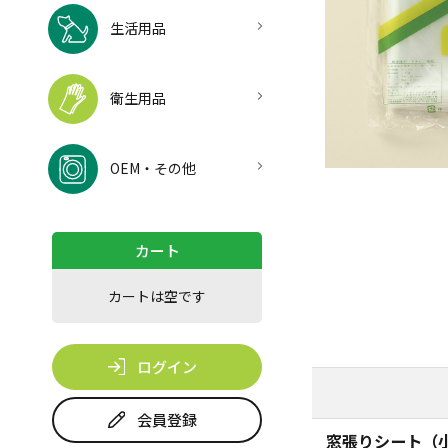
生活用品
衛生用品
OEM・その他
カート
カートは空です
ログイン
会員登録
窓張りシート（