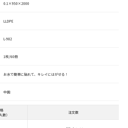
0.1×950×2000
LLDPE
L-982
1枚/60冊
お水で簡単に貼れて、キレイにはがせる！
中国
格
注文数
 入数）