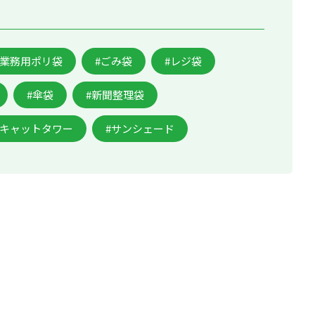
。
#業務用ポリ袋
#ごみ袋
#レジ袋
#傘袋
#新聞整理袋
#キャットタワー
#サンシェード