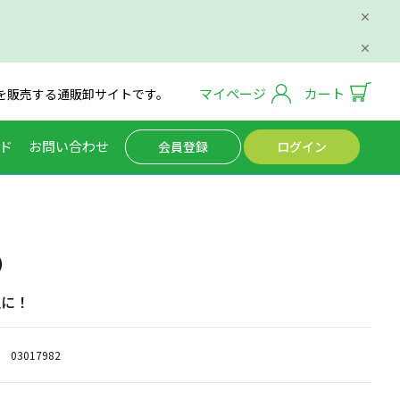
マイページ
カート
を販売する通販卸サイトです。
ド
お問い合わせ
会員登録
ログイン
）
止に！
03017982